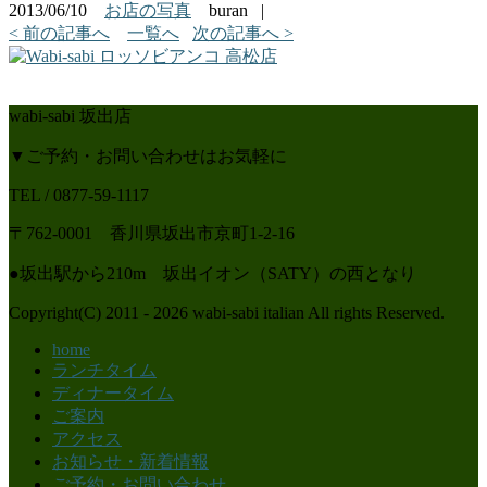
2013/06/10
お店の写真
buran
|
< 前の記事へ
一覧へ
次の記事へ >
wabi-sabi 坂出店
▼ご予約・お問い合わせはお気軽に
TEL / 0877-59-1117
〒762-0001 香川県坂出市京町1-2-16
●坂出駅から210m 坂出イオン（SATY）の西となり
Copyright(C) 2011 - 2026 wabi-sabi italian All rights Reserved.
home
ランチタイム
ディナータイム
ご案内
アクセス
お知らせ・新着情報
ご予約・お問い合わせ