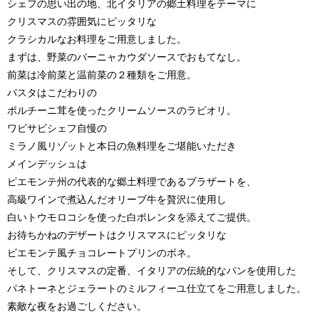
シェフの思い出の地、北イタリアの郷土料理をテーマに
クリスマスの雰囲気にピッタリな
クラシカルなお料理をご用意しました。
まずは、野菜のバーニャカウダソースでおもてなし。
前菜は冷前菜と温前菜の２種類をご用意。
パスタはこだわりの
ポルチーニ茸を使ったクリームソースのラビオリ。
ワビサビシェフ自慢の
ミラノ風リゾットと本日の魚料理をご堪能いただき
メインデッシュは
ピエモンテ州の代表的な郷土料理であるブラザートを、
高級ワインで煮込んだオリーブ牛を贅沢に使用し
白いトウモロコシを使った白ポレンタを添えてご提供。
お待ちかねのデザートはクリスマスにピッタリな
ピエモンテ風チョコレートプリンのボネ。
そして、クリスマスの定番、イタリアの伝統的なパンを使用した
パネトーネとジェラートのミルフィーユ仕立てをご用意しました。
素敵な夜をお過ごしください。